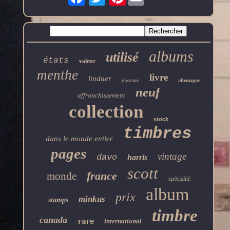
albums
utilisé
états
valeur
menthe
livre
lindner
énorme
allemagne
neuf
affranchissement
collection
stock
timbres
dans le monde entier
pages
vintage
davo
harris
scott
france
monde
spécialité
album
prix
minkus
stamps
timbre
canada
rare
international