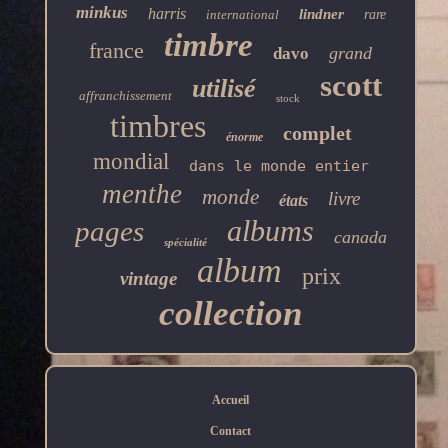
minkus
harris
lindner
international
rare
timbre
france
grand
davo
scott
utilisé
affranchissement
stock
timbres
complet
énorme
mondial
dans le monde entier
menthe
monde
livre
états
albums
pages
canada
spécialité
album
prix
vintage
collection
Accueil
Contact