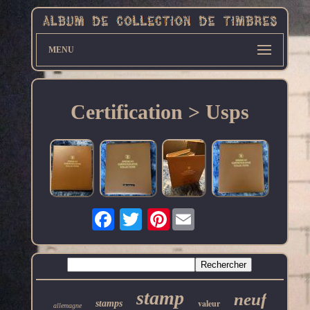
MENU
Certification > Usps
Pinterest
stamp
neuf
valeur
stamps
allemagne