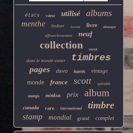
albums
utilisé
états
valeur
menthe
livre
lindner
énorme
allemagne
neuf
affranchissement
collection
stock
timbres
dans le monde entier
pages
vintage
davo
harris
scott
france
monde
spécialité
album
prix
minkus
stamps
timbre
canada
rare
international
stamp
mondial
complet
grand