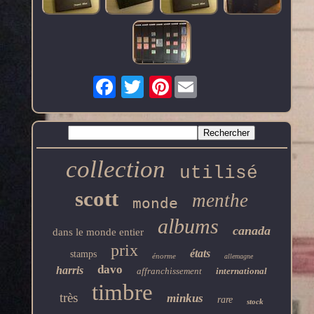
Pinterest
collection
utilisé
scott
menthe
monde
albums
canada
dans le monde entier
prix
états
stamps
énorme
allemagne
davo
harris
affranchissement
international
timbre
très
minkus
rare
stock