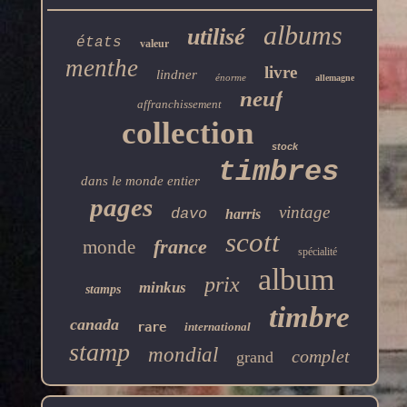
albums
utilisé
états
valeur
menthe
livre
lindner
énorme
allemagne
neuf
affranchissement
collection
stock
timbres
dans le monde entier
pages
vintage
davo
harris
scott
france
monde
spécialité
album
prix
minkus
stamps
timbre
canada
rare
international
stamp
mondial
complet
grand