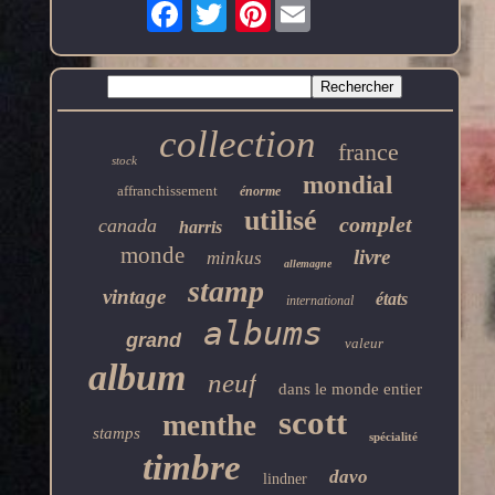
Pinterest
collection
france
stock
mondial
affranchissement
énorme
utilisé
complet
canada
harris
monde
livre
minkus
allemagne
stamp
vintage
états
international
albums
grand
valeur
album
neuf
dans le monde entier
scott
menthe
stamps
spécialité
timbre
davo
lindner