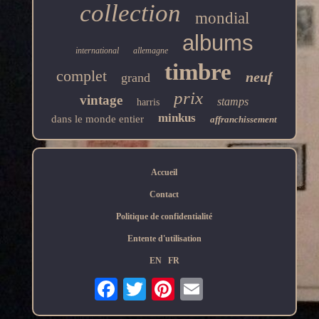
collection
mondial
albums
international
allemagne
timbre
complet
neuf
grand
prix
vintage
stamps
harris
minkus
dans le monde entier
affranchissement
Accueil
Contact
Politique de confidentialité
Entente d'utilisation
EN
FR