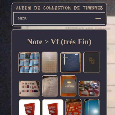
MENU
Note > Vf (très Fin)