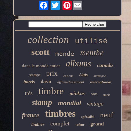
Pinterest
collection
utilisé
scott
menthe
monde
albums
canada
dans le monde entier
prix
états
stamps
énorme
allemagne
davo
harris
affranchissement
international
timbre
très
minkus
rare
stock
stamp
mondial
vintage
timbres
neuf
france
spécialité
complet
grand
lindner
valeur