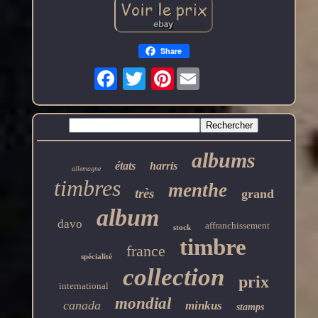
Share
Pinterest
albums
états
harris
allemagne
timbres
menthe
très
grand
album
davo
affranchissement
stock
timbre
france
spécialité
collection
prix
international
mondial
canada
minkus
stamps