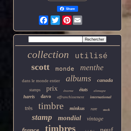
Share
Pinterest
collection
utilisé
scott
menthe
monde
albums
canada
dans le monde entier
prix
états
stamps
énorme
allemagne
davo
harris
affranchissement
international
timbre
très
minkus
rare
stock
stamp
mondial
vintage
timbres
neuf
france