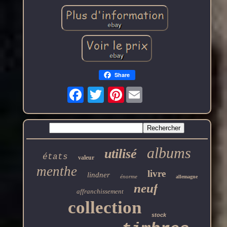
Share
Pinterest
albums
utilisé
états
valeur
menthe
livre
lindner
énorme
allemagne
neuf
affranchissement
collection
stock