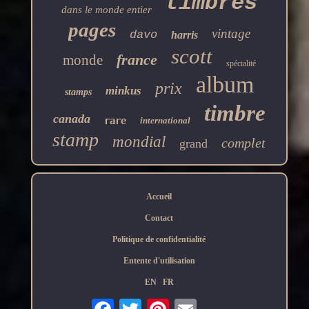
timbres
dans le monde entier
pages
vintage
davo
harris
scott
france
monde
spécialité
album
prix
minkus
stamps
timbre
canada
rare
international
stamp
mondial
complet
grand
Accueil
Contact
Politique de confidentialité
Entente d'utilisation
EN
FR