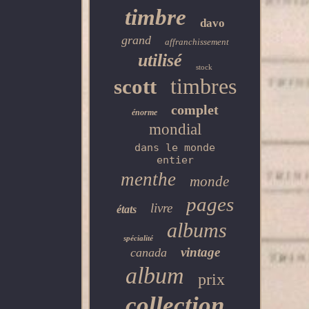
timbre
davo
grand
affranchissement
utilisé
stock
timbres
scott
complet
énorme
mondial
dans le monde
entier
menthe
monde
pages
livre
états
albums
spécialité
vintage
canada
album
prix
collection