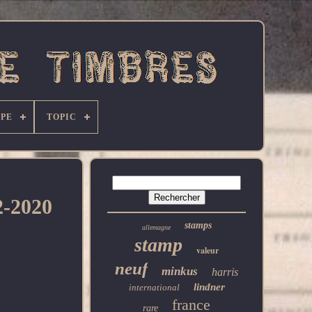
PE
TOPIC
2-2020
stamps
allemagne
stamp
valeur
neuf
minkus
harris
lindner
international
france
rare