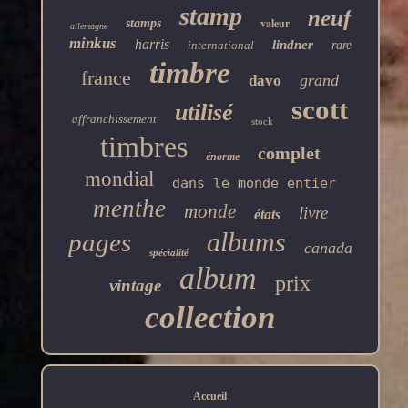
stamp
neuf
valeur
stamps
allemagne
minkus
harris
lindner
international
rare
timbre
france
grand
davo
scott
utilisé
affranchissement
stock
timbres
complet
énorme
mondial
dans le monde entier
menthe
monde
livre
états
albums
pages
canada
spécialité
album
prix
vintage
collection
Accueil