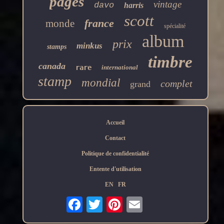
pages
vintage
davo
harris
scott
france
monde
spécialité
album
prix
minkus
stamps
timbre
canada
rare
international
stamp
mondial
complet
grand
Accueil
Contact
Politique de confidentialité
Entente d'utilisation
EN
FR