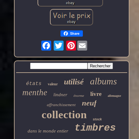
Share
Pinterest
albums
utilisé
états
valeur
menthe
livre
lindner
énorme
allemagne
neuf
affranchissement
collection
stock
timbres
dans le monde entier