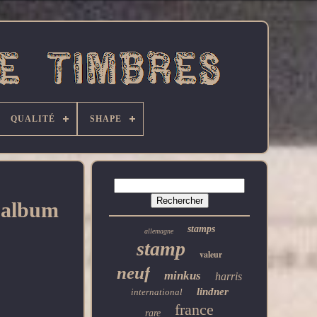
QUALITÉ
SHAPE
'album
stamps
allemagne
stamp
valeur
neuf
minkus
harris
lindner
international
france
rare