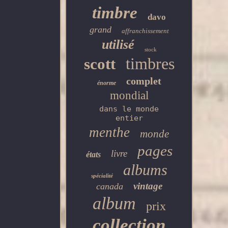
timbre
davo
grand
affranchissement
utilisé
stock
timbres
scott
complet
énorme
mondial
dans le monde
entier
menthe
monde
pages
livre
états
albums
spécialité
vintage
canada
album
prix
collection