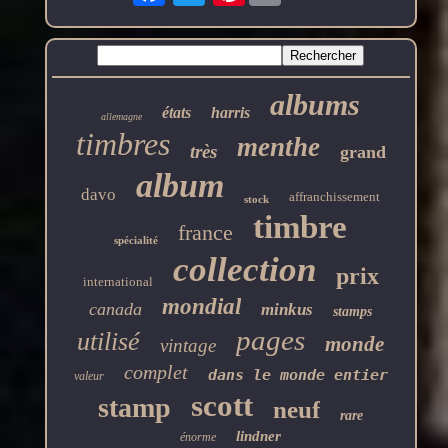
albums
états
harris
allemagne
timbres
menthe
très
grand
album
davo
affranchissement
stock
timbre
france
spécialité
collection
prix
international
mondial
canada
minkus
stamps
pages
utilisé
monde
vintage
complet
dans le monde entier
valeur
scott
stamp
neuf
rare
lindner
énorme