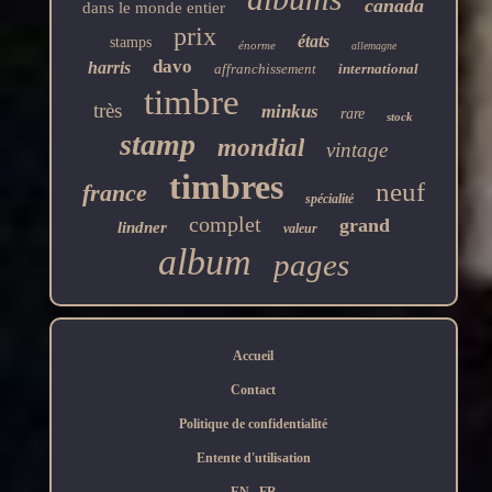
canada
dans le monde entier
prix
états
stamps
énorme
allemagne
davo
harris
affranchissement
international
timbre
très
minkus
rare
stock
stamp
mondial
vintage
timbres
neuf
france
spécialité
complet
grand
lindner
valeur
album
pages
Accueil
Contact
Politique de confidentialité
Entente d'utilisation