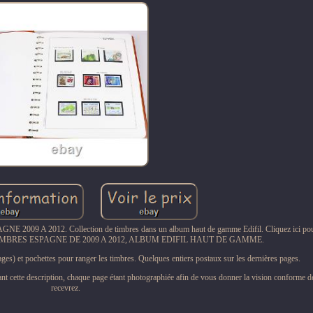
2009 A 2012. Collection de timbres dans un album haut de gamme Edifil. Cliquez ici pour
E TIMBRES ESPAGNE DE 2009 A 2012, ALBUM EDIFIL HAUT DE GAMME.
s) et pochettes pour ranger les timbres. Quelques entiers postaux sur les dernières pages.
t cette description, chaque page étant photographiée afin de vous donner la vision conforme de
recevrez.