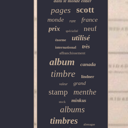
dans le monde entier
scott
pages
france
monde
rare
neuf
prix
spécialité
utilisé
énorme
très
international
affranchissement
album
canada
timbre
lindner
grand
valeur
stamp
menthe
minkus
stock
albums
timbres
allemagne