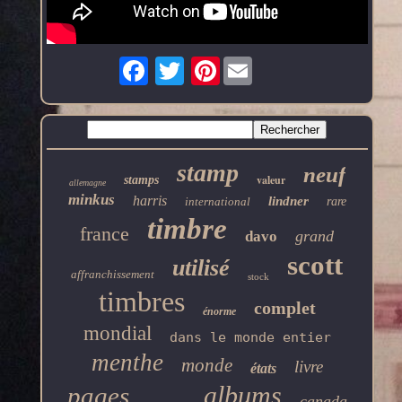
Pinterest
stamp
neuf
valeur
stamps
allemagne
minkus
harris
lindner
international
rare
timbre
france
grand
davo
scott
utilisé
affranchissement
stock
timbres
complet
énorme
mondial
dans le monde entier
menthe
monde
livre
états
albums
pages
canada