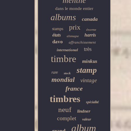
menthe
dans le monde entier
albums
canada
prix
stamps
énorme
états
harris
allemagne
davo
affranchissement
très
international
timbre
minkus
stamp
rare
stock
mondial
vintage
france
timbres
spécialité
neuf
lindner
complet
valeur
album
grand