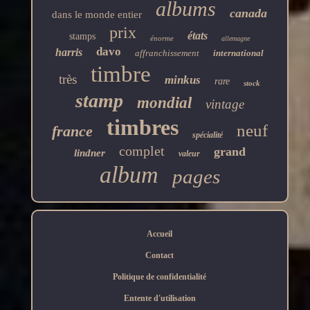
albums
canada
dans le monde entier
prix
états
stamps
énorme
allemagne
davo
harris
affranchissement
international
timbre
très
minkus
rare
stock
stamp
mondial
vintage
timbres
neuf
france
spécialité
complet
grand
lindner
valeur
album
pages
Accueil
Contact
Politique de confidentialité
Entente d'utilisation