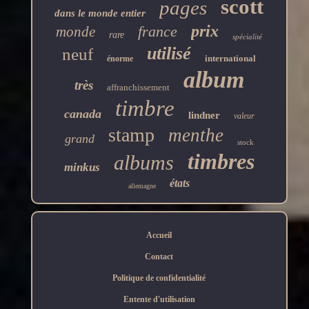
scott
pages
dans le monde entier
prix
france
monde
rare
spécialité
utilisé
neuf
international
énorme
album
très
affranchissement
timbre
canada
lindner
valeur
stamp
menthe
grand
stock
timbres
albums
minkus
états
allemagne
Accueil
Contact
Politique de confidentialité
Entente d'utilisation