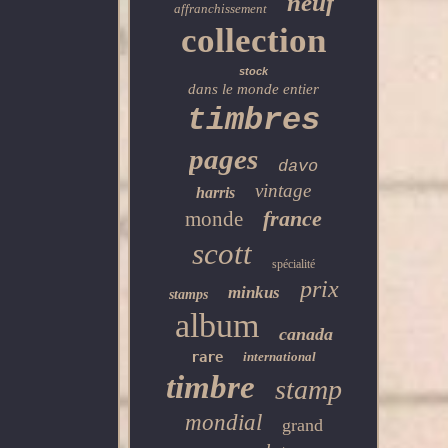
neuf
affranchissement
collection
stock
dans le monde entier
timbres
pages
davo
vintage
harris
france
monde
scott
spécialité
prix
minkus
stamps
album
canada
rare
international
timbre
stamp
mondial
grand