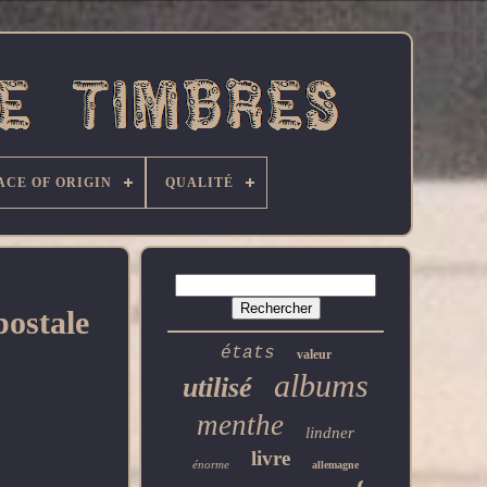
ACE OF ORIGIN
QUALITÉ
ostale
états
valeur
albums
utilisé
menthe
lindner
livre
énorme
allemagne