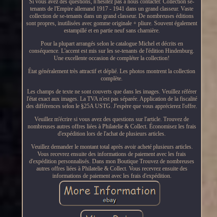
Si vous avez des questions, n'hésitez pas à nous contacter. Collection se-
tenants de l'Empire allemand 1917 - 1941 dans un grand classeur. Vaste
collection de se-tenants dans un grand classeur. De nombreuses éditions
sont propres, inutilisées avec gomme originale + pliure. Souvent également
estampillé et en partie neuf sans charnière.
Pour la plupart arrangés selon le catalogue Michel et décrits en
conséquence. L'accent est mis sur les se-tenants de l'édition Hindenburg.
Une excellente occasion de compléter la collection!
État généralement très attractif et déplié. Les photos montrent la collection
complète.
Les champs de texte ne sont couverts que dans les images. Veuillez référer
l'état exact aux images. La TVA n'est pas séparée. Application de la fiscalité
des différences selon le §25A USTG. J'espère que vous apprécierez l'offre.
Veuillez m'écrire si vous avez des questions sur l'article. Trouvez de
nombreuses autres offres liées à Philatelie & Collect. Économisez les frais
d'expédition lors de l'achat de plusieurs articles.
Veuillez demander le montant total après avoir acheté plusieurs articles.
Vous recevrez ensuite des informations de paiement avec les frais
d'expédition personnalisés. Dans mon Boutique Trouvez de nombreuses
autres offres liées à Philatelie & Collect. Vous recevrez ensuite des
informations de paiement avec les frais d'expédition.