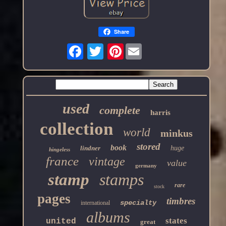
Share
Pinterest
used
complete
harris
collection
world
minkus
stored
book
lindner
huge
hingeless
france
vintage
value
germany
stamp
stamps
rare
stock
pages
timbres
specialty
international
albums
states
united
great