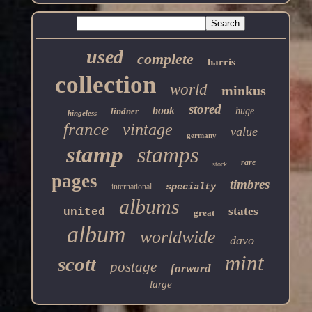
used
complete
harris
collection
world
minkus
stored
book
lindner
huge
hingeless
france
vintage
value
germany
stamp
stamps
rare
stock
pages
timbres
specialty
international
albums
states
united
great
album
worldwide
davo
mint
scott
postage
forward
large