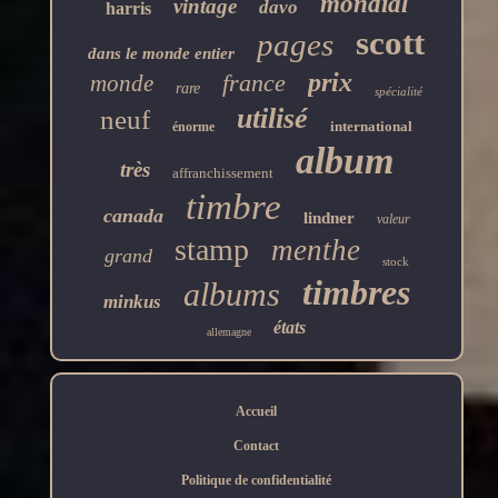
mondial
vintage
davo
harris
scott
pages
dans le monde entier
prix
france
monde
rare
spécialité
utilisé
neuf
international
énorme
album
très
affranchissement
timbre
canada
lindner
valeur
stamp
menthe
grand
stock
timbres
albums
minkus
états
allemagne
Accueil
Contact
Politique de confidentialité