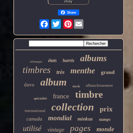
Share
Pinterest
albums
états
harris
allemagne
timbres
menthe
très
grand
album
davo
affranchissement
stock
timbre
france
spécialité
collection
prix
international
mondial
canada
minkus
stamps
pages
utilisé
monde
vintage