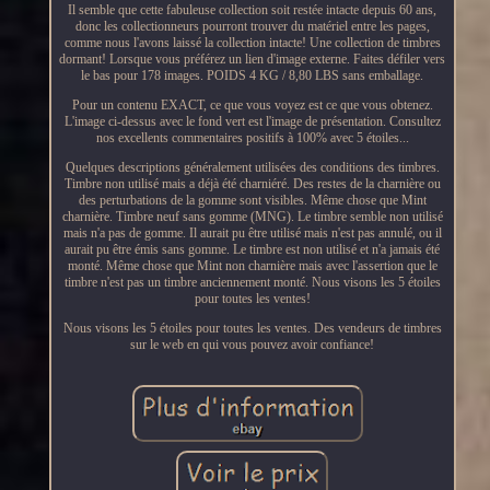
Il semble que cette fabuleuse collection soit restée intacte depuis 60 ans,
donc les collectionneurs pourront trouver du matériel entre les pages,
comme nous l'avons laissé la collection intacte! Une collection de timbres
dormant! Lorsque vous préférez un lien d'image externe. Faites défiler vers
le bas pour 178 images. POIDS 4 KG / 8,80 LBS sans emballage.
Pour un contenu EXACT, ce que vous voyez est ce que vous obtenez.
L'image ci-dessus avec le fond vert est l'image de présentation. Consultez
nos excellents commentaires positifs à 100% avec 5 étoiles...
Quelques descriptions généralement utilisées des conditions des timbres.
Timbre non utilisé mais a déjà été charniéré. Des restes de la charnière ou
des perturbations de la gomme sont visibles. Même chose que Mint
charnière. Timbre neuf sans gomme (MNG). Le timbre semble non utilisé
mais n'a pas de gomme. Il aurait pu être utilisé mais n'est pas annulé, ou il
aurait pu être émis sans gomme. Le timbre est non utilisé et n'a jamais été
monté. Même chose que Mint non charnière mais avec l'assertion que le
timbre n'est pas un timbre anciennement monté. Nous visons les 5 étoiles
pour toutes les ventes!
Nous visons les 5 étoiles pour toutes les ventes. Des vendeurs de timbres
sur le web en qui vous pouvez avoir confiance!